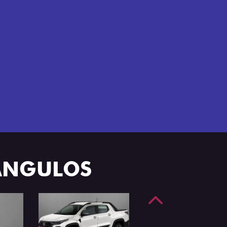
e 4 portas.
 ÂNGULOS
Anterior