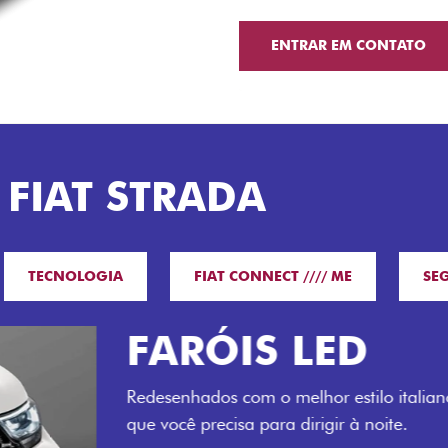
ENTRAR EM CONTATO
 FIAT STRADA
TECNOLOGIA
FIAT CONNECT //// ME
SE
O VERDAD
LUGARES 
Todo mundo pode viajar co