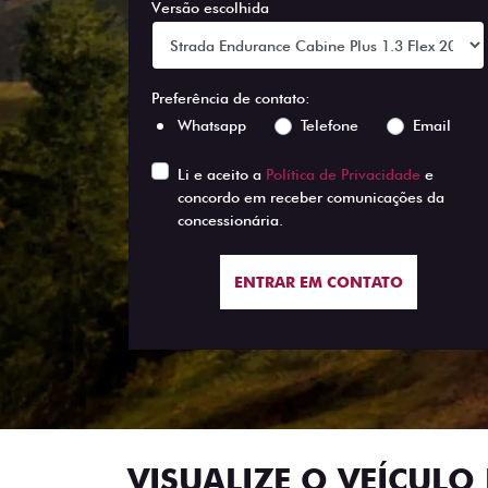
Versão escolhida
Preferência de contato:
Whatsapp
Telefone
Email
Li e aceito a
Política de Privacidade
e
concordo em receber comunicações da
concessionária.
ENTRAR EM CONTATO
VISUALIZE O VEÍCULO 