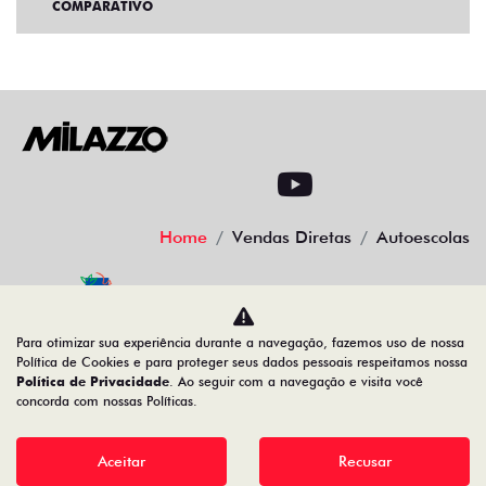
COMPARATIVO
Home
Vendas Diretas
Autoescolas
Desacelere. Seu bem maior é a vida
Para otimizar sua experiência durante a navegação, fazemos uso de nossa
Política de Cookies e para proteger seus dados pessoais respeitamos nossa
Política de Privacidade
. Ao seguir com a navegação e visita você
concorda com nossas Políticas.
08.547.329/0007-74
Aceitar
Recusar
Desenvolvido pela DEALERSPACE ® Direitos Reservados.