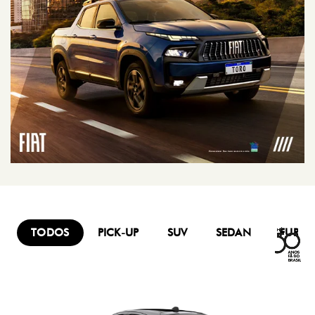
TODOS
PICK-UP
SUV
SEDAN
FURG