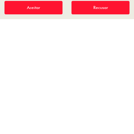
Aceitar
Recusar
Desenvolvido pela DEALERSPACE ® Direitos Reservados.