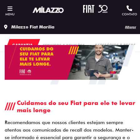
MENU
CONTATO
Milazzo Fiat Marília
Alterar
GARANTIA
SERVIÇOS E REVISÕES
ACESSÓRIOS E PEÇAS
Cuidamos do seu Fiat para ele te levar
mais longe
Recomendamos que nossos clientes estejam sempre
atentos aos comunicados de recall dos modelos. Manter-
se informado é essencial para garantir a segurança e o