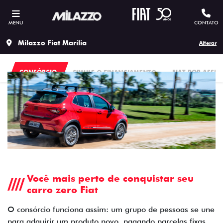
MENU
CONTATO
Milazzo Fiat Marília
Alterar
CONSÓRCIO
SIMULE O FINANCIAMENTO
FIAT POR ASSI
Você mais perto de conquistar seu
carro zero Fiat
O consórcio funciona assim: um grupo de pessoas se une
para adquirir um produto novo, pagando parcelas fixas