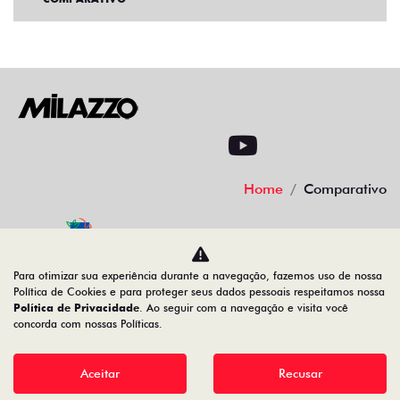
Home
Comparativo
Desacelere. Seu bem maior é a vida
Para otimizar sua experiência durante a navegação, fazemos uso de nossa
Política de Cookies e para proteger seus dados pessoais respeitamos nossa
Política de Privacidade
. Ao seguir com a navegação e visita você
concorda com nossas Políticas.
08.547.329/0007-74
Aceitar
Recusar
Desenvolvido pela DEALERSPACE ® Direitos Reservados.