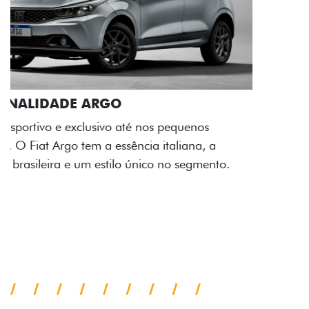
ACABAMENTO E DESIGN INTERNO
A flag italiana e o novo logo Fiat também aparecem
no interior do carro, que possui acabamento
impecável e detalhes escurecidos.
Próximo
Previous
Next
Conjunto de luzes