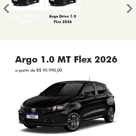
Anterior
P
Argo 1.0 MT Flex
Argo Drive 1.0
2026
Flex 2026
Argo 1.0 MT Flex 2026
a partir de R$ 95.990,00