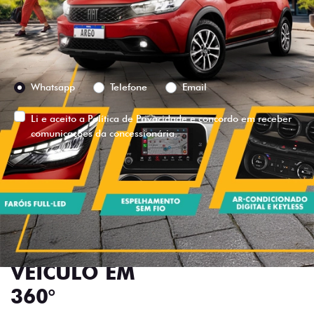
Versão escolhida
Preferência de contato:
Whatsapp
Telefone
Email
Li e aceito a
Política de Privacidade
e concordo em receber
comunicações da concessionária.
ENTRAR EM CONTATO
VISUALIZE O
VEÍCULO EM
360°