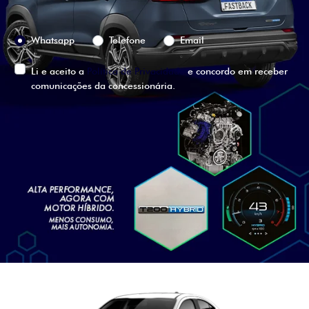
Preferência de contato:
Whatsapp
Telefone
Email
Li e aceito a
Política de Privacidade
e concordo em receber
comunicações da concessionária.
ENTRAR EM CONTATO
VISUALIZE O
VEÍCULO EM
360°