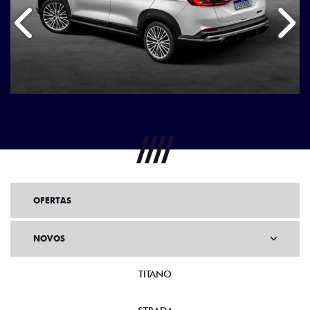
Anterior
Próx
OFERTAS
NOVOS
TITANO