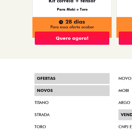
Kit correia + tensor
Para Mobi e Toro
28 dias
Para essa oferta acabar
Quero agora!
OFERTAS
NOVO
NOVOS
MOBI
TITANO
ARGO
STRADA
VEND
TORO
CNPJ 