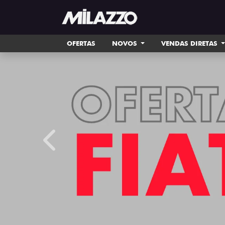
OFERTAS
NOVOS
VENDAS DIRETAS
templates.template-01.components.carousel.tex