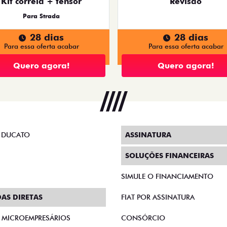
Kit correia + tensor
Revisão
Para Strada
28 dias
28 dias
Para essa oferta acabar
Para essa oferta acabar
Quero agora!
Quero agora!
 DUCATO
ASSINATURA
SOLUÇÕES FINANCEIRAS
SIMULE O FINANCIAMENTO
AS DIRETAS
FIAT POR ASSINATURA
E MICROEMPRESÁRIOS
CONSÓRCIO