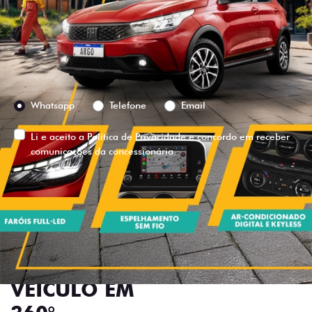
Versão escolhida
Preferência de contato:
Whatsapp
Telefone
Email
Li e aceito a
Política de Privacidade
e concordo em receber
comunicações da concessionária.
ENTRAR EM CONTATO
VISUALIZE O
VEÍCULO EM