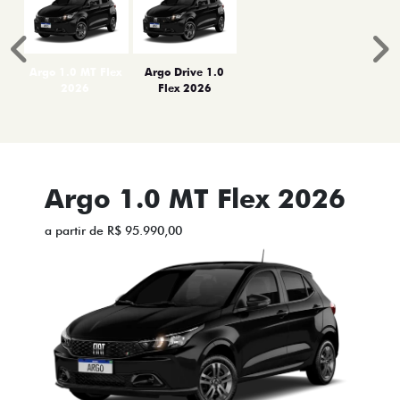
Anterior
P
Argo 1.0 MT Flex
Argo Drive 1.0
2026
Flex 2026
Argo 1.0 MT Flex 2026
a partir de R$ 95.990,00