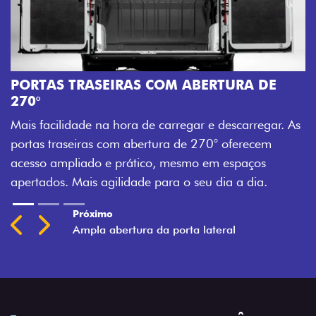
A
M
PORTAS TRASEIRAS COM ABERTURA DE
a
270°
a
Mais facilidade na hora de carregar e descarregar. As
t
portas traseiras com abertura de 270° oferecem
acesso ampliado e prático, mesmo em espaços
apertados. Mais agilidade para o seu dia a dia.
Previous
Next