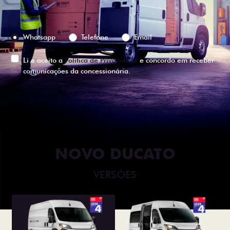
Preferência de contato:
Whatsapp
Telefone
Email
Li e aceito a
Política de Privacidade
e concordo em receber
comunicações da concessionária.
ENTRAR EM CONTATO
NOVO DUCATO
VERSÕES