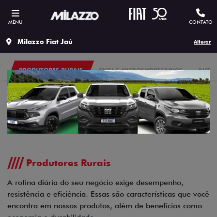
MENU
CONTATO
Milazzo Fiat Jaú
Alterar
PRODUTORES RURAIS
CNPJ E MICROEMPRESÁRIOS
AUTO
Produtores Rurais
A rotina diária do seu negócio exige desempenho,
resistência e eficiência. Essas são características que você
encontra em nossos produtos, além de benefícios como