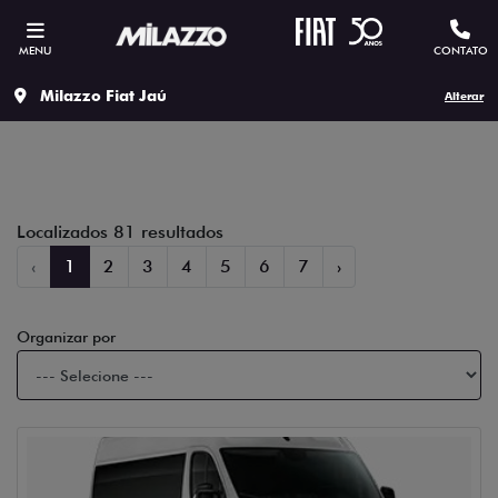
MENU
CONTATO
Filtrar
Milazzo Fiat Jaú
Alterar
Localizados 81 resultados
‹
1
2
3
4
5
6
7
›
Organizar por