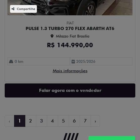
Compartilhe
FIAT
PULSE 1.3 TURBO 270 FLEX ABARTH AT6
Milazzo Fiat Brasília
R$ 144.990,00
0 km
2025/2026
Mais informações
Falar agora com o vendedor
‹
1
2
3
4
5
6
7
›