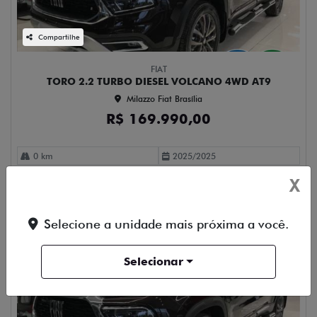
Compartilhe
FIAT
TORO 2.2 TURBO DIESEL VOLCANO 4WD AT9
Milazzo Fiat Brasília
R$ 169.990,00
0 km
2025/2025
Mais informações
X
Falar agora com o vendedor
Selecione a unidade mais próxima a você.
Selecionar