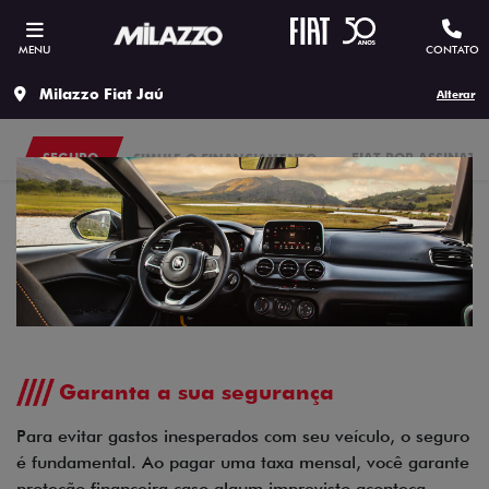
MENU
CONTATO
Milazzo Fiat Jaú
Alterar
SEGURO
SIMULE O FINANCIAMENTO
FIAT POR ASSINATU
Garanta a sua segurança
Para evitar gastos inesperados com seu veículo, o seguro
é fundamental. Ao pagar uma taxa mensal, você garante
proteção financeira caso algum imprevisto aconteça.