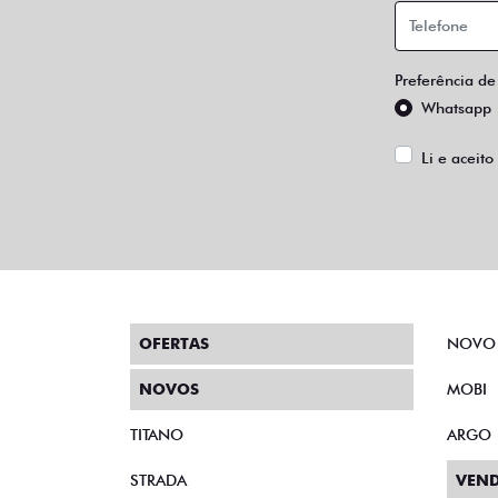
Preferência de
Whatsapp
Li e aceito
OFERTAS
NOVO
NOVOS
MOBI
TITANO
ARGO
STRADA
VEND