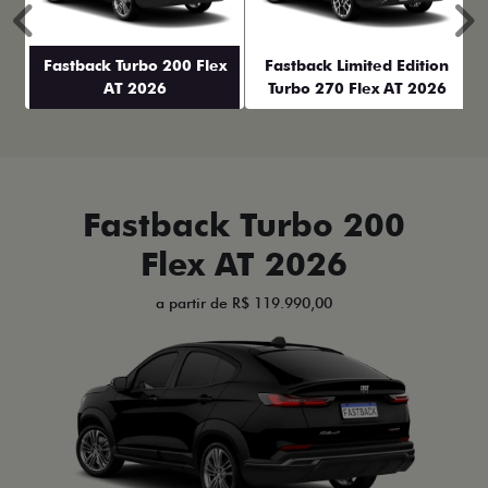
Anterior
P
Fastback Turbo 200 Flex
Fastback Limited Edition
AT 2026
Turbo 270 Flex AT 2026
Fastback Turbo 200
Flex AT 2026
a partir de R$ 119.990,00