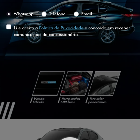
Preferência de contato:
Whatsapp
Telefone
Email
Li e aceito a
Política de Privacidade
e concordo em receber
comunicações da concessionária.
ENTRAR EM CONTATO
VISUALIZE O
VEÍCULO EM
360°