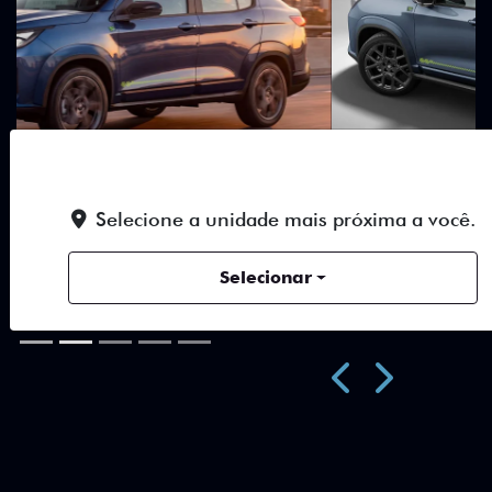
DESIGN QUE SE DESTACA
Selecione a unidade mais próxima a você.
Teto bicolor, adesivos estilizados e detalhes em Citrus
Selecionar
Green criam uma identidade visual única.
Próximo
Previous
Next
Teto Panorâmico