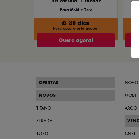
Kit correia + tensor
Para Mobi e Toro
30 dias
Para essa oferta acabar
Quero agora!
OFERTAS
NOVO
NOVOS
MOBI
TITANO
ARGO
STRADA
VEND
TORO
CNPJ 