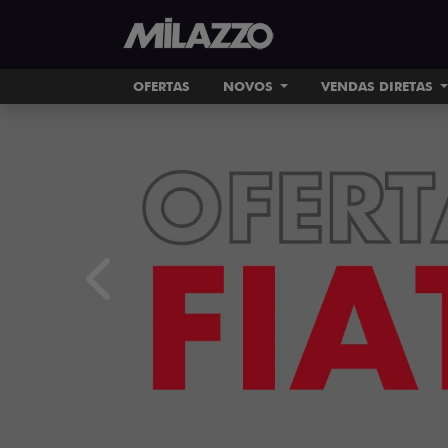
OFERTAS
NOVOS
VENDAS DIRETAS
templates.template-01.components.carousel.tex