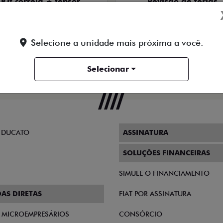
Kit correia + tensor
Revisão de férias
Para Strada
30 dias
30 dias
Selecione a unidade mais próxima a você.
Para essa oferta acabar
Para essa oferta acabar
Quero agora!
Quero agora!
Selecionar
 DUCATO
ASSINATURA
SOLUÇÕES FINANCEIRAS
SIMULE O FINANCIAMENTO
AS DIRETAS
FIAT POR ASSINATURA
E MICROEMPRESÁRIOS
CONSÓRCIO