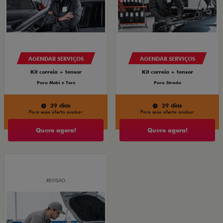
AGENDAR SERVIÇOS
AGENDAR SERVIÇOS
Kit correia + tensor
Kit correia + tensor
Para Mobi e Toro
Para Strada
29 dias
29 dias
Para essa oferta acabar
Para essa oferta acabar
Quero agora!
Quero agora!
REVISÃO