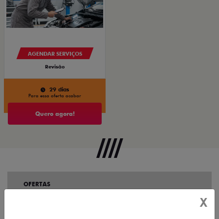
AGENDAR SERVIÇOS
Revisão
29 dias
Para essa oferta acabar
Quero agora!
OFERTAS
X
NOVOS