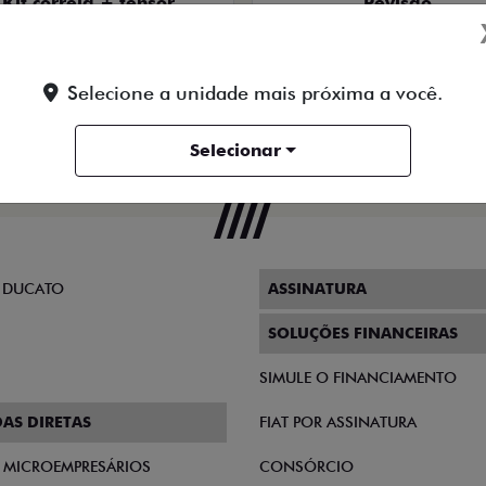
Selecione a unidade mais próxima a você.
Selecionar
iat zero km. As ofertas são por tempo limitado,
KIT CORREIA + TENSOR
REVISÃO