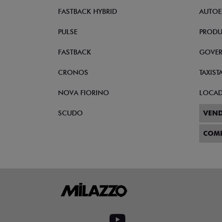
AGENDAR SERVIÇOS
Kit correia + tensor
Para Mobi e Toro
29 dias
Para essa oferta acabar
Quero agora!