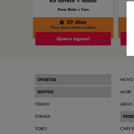
As melhores ofertas Fiat
Confira as ofertas abaixo e conquiste o seu F
então corra para garantir o seu.
KIT CORREIA + TENSOR