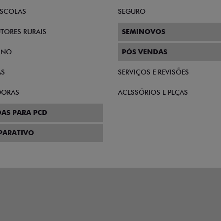
AGENDAR SERVIÇOS
AGENDAR SERVIÇOS
Kit correia + tensor
Revisão
Para Strada
29 dias
29 dias
Para essa oferta acabar
Para essa oferta acabar
Quero agora!
Quero agora!