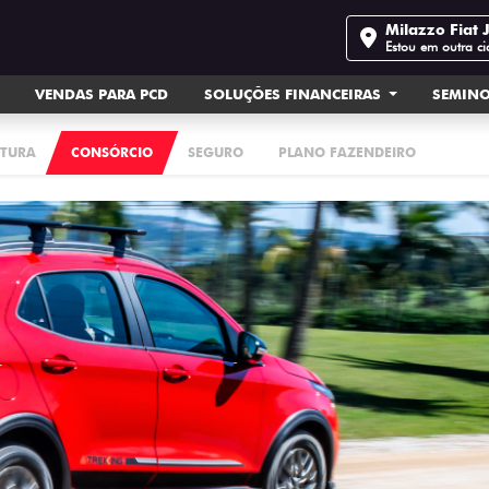
Milazzo Fiat 
Estou em outra c
VENDAS PARA PCD
SOLUÇÕES FINANCEIRAS
SEMIN
ATURA
CONSÓRCIO
SEGURO
PLANO FAZENDEIRO