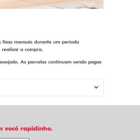
s fixas mensais durante um período
realizar a compra.
 desejado. As parcelas continuam sendo pagas
 você rapidinho.