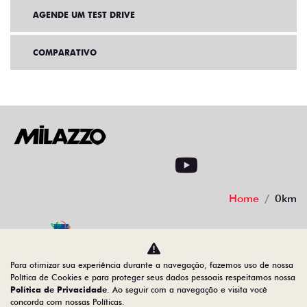
AGENDE UM TEST DRIVE
COMPARATIVO
Home
0km
Desacelere. Seu bem maior é a vida
Para otimizar sua experiência durante a navegação, fazemos uso de nossa
Política de Cookies e para proteger seus dados pessoais respeitamos nossa
Política de Privacidade
. Ao seguir com a navegação e visita você
concorda com nossas Políticas.
08.547.329/0007-74