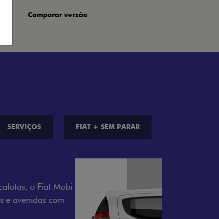
Comparar versão
SERVIÇOS
FIAT + SEM PARAR
S DE CORES
a opção de cor que é a sua cara. Escolha
melho Montecarlo, Branco Banchisa, Prata