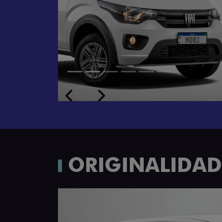
Próximo
Previous
Next
Rodas de liga leve
ORIGINALIDADE