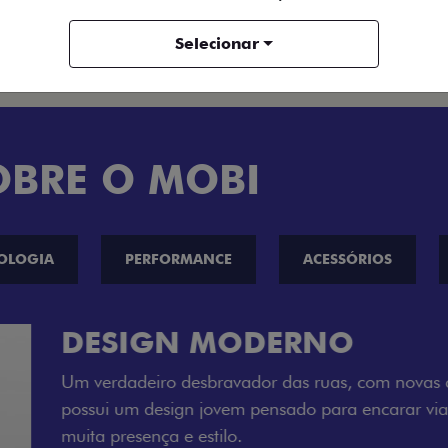
ENTRAR EM CONTATO
Selecionar
OBRE O MOBI
OLOGIA
PERFORMANCE
ACESSÓRIOS
CINCO OPÇÕE
O Fiat Mobi tem sempre um
entre o Preto Vulcano, Ver
Bari e Cinza Silverstone.