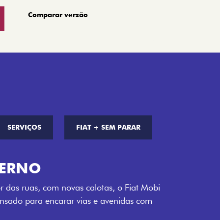
Comparar versão
SERVIÇOS
FIAT + SEM PARAR
S DE CORES
a opção de cor que é a sua cara. Escolha
melho Montecarlo, Branco Banchisa, Prata