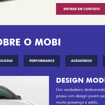
ENTRAR EM CONTATO
OBRE O MOBI
OLOGIA
PERFORMANCE
ACESSÓRIOS
CINCO OPÇÕE
O Fiat Mobi tem sempre um
entre o Preto Vulcano, Ver
Bari e Cinza Silverstone.