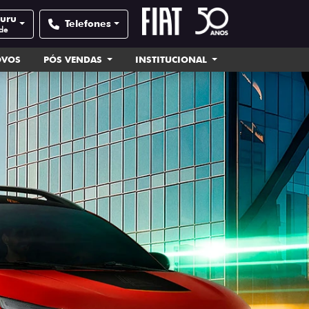
auru
Telefones
de
OVOS
PÓS VENDAS
INSTITUCIONAL