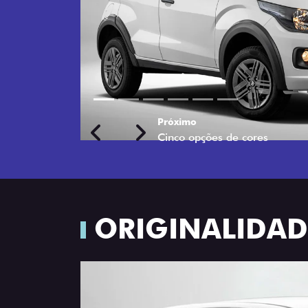
Próximo
Previous
Next
Rodas de liga leve
ORIGINALIDADE