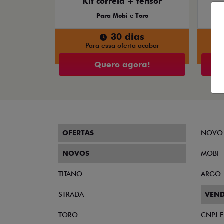
Kit correia + tensor
Para Mobi e Toro
30 dias
Para essa oferta acabar
Quero agora!
OFERTAS
NOVO
NOVOS
MOBI
TITANO
ARGO
STRADA
VEND
TORO
CNPJ 