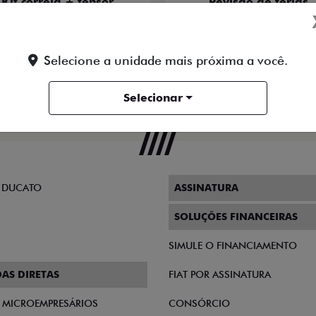
Kit correia + tensor
Revisão de férias
Para Strada
30 dias
30 dias
Selecione a unidade mais próxima a você.
Para essa oferta acabar
Para essa oferta acabar
Quero agora!
Quero agora!
Selecionar
 DUCATO
ASSINATURA
SOLUÇÕES FINANCEIRAS
SIMULE O FINANCIAMENTO
AS DIRETAS
FIAT POR ASSINATURA
E MICROEMPRESÁRIOS
CONSÓRCIO