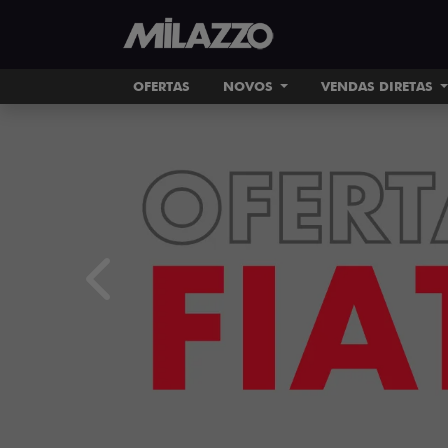
OFERTAS
NOVOS
VENDAS DIRETAS
templates.template-01.components.carousel.tex