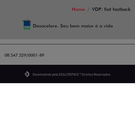
Home
VDP: fiat fastback
Desacelere. Seu bem maior é a vida
08.547.329/0001-89
Desenvolvido pela DEALERSPACE ® Direitos Reservados.