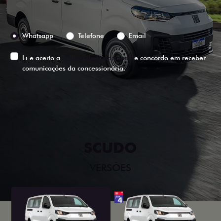
Preferência de contato:
Whatsapp
Telefone
Email
Li e aceito a
Política de Privacidade
e concordo em receber
comunicações da concessionária.
ENTRAR EM CONTATO
SCUDO
VERSÕES