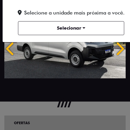
Selecione a unidade mais próxima a você.
Selecionar
Anterior
Próx
OFERTAS