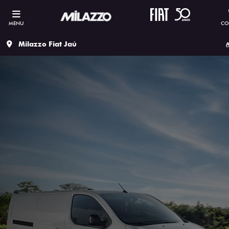
MENU
CO
Milazzo Fiat Jaú
A
ESTOU INTERESSADO
Versão escolhida