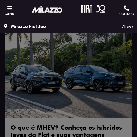
MENU
CONTATO
Milazzo Fiat Jaú
Alterar
O que é MHEV? Conheça os híbridos
leves da Fiat e suas vantagens