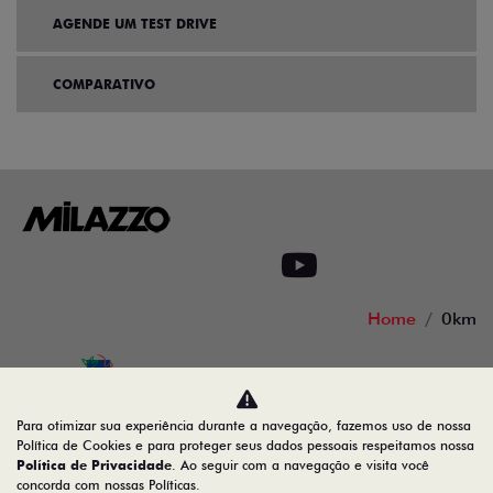
AGENDE UM TEST DRIVE
COMPARATIVO
Home
0km
Desacelere. Seu bem maior é a vida
Para otimizar sua experiência durante a navegação, fazemos uso de nossa
Política de Cookies e para proteger seus dados pessoais respeitamos nossa
Política de Privacidade
. Ao seguir com a navegação e visita você
concorda com nossas Políticas.
08.547.329/0001-89