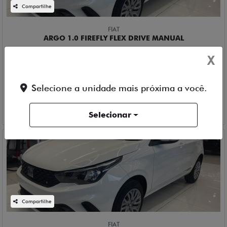
Compartilhe
FIAT
ARGO 1.0 FIREFLY FLEX DRIVE MANUAL
Milazzo Fiat Botucatu
X
R$ 86.990,00
Selecione a unidade mais próxima a você.
0 km
2025/2026
Mais informações
Selecionar
Compartilhe
FIAT