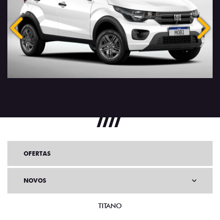
Anterior
Próx
OFERTAS
NOVOS
TITANO