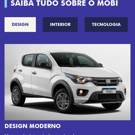
SAIBA TUDO SOBRE O MOBI
DESIGN
INTERIOR
TECNOLOGIA
CINCO OPÇÕES DE CORES
O Fiat Mobi tem sempre uma opção de cor que
sua cara. Escolha entre o Preto Vulcano, Verme