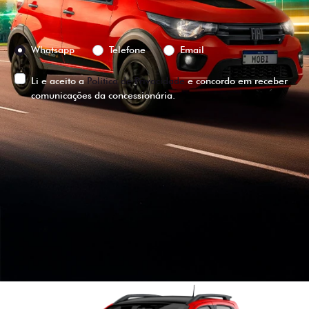
Preferência de contato:
Whatsapp
Telefone
Email
Li e aceito a
Política de Privacidade
e concordo em receber
comunicações da concessionária.
ENTRAR EM CONTATO
VISUALIZE O
VEÍCULO EM
360°