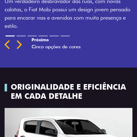
 novas
Montecarlo, Branco Banchisa, Prata Bari e Cin
em pensado
Silverstone.
esença e
Previous
Next
ORIGINALIDADE E EFICIÊNCIA
EM CADA DETALHE