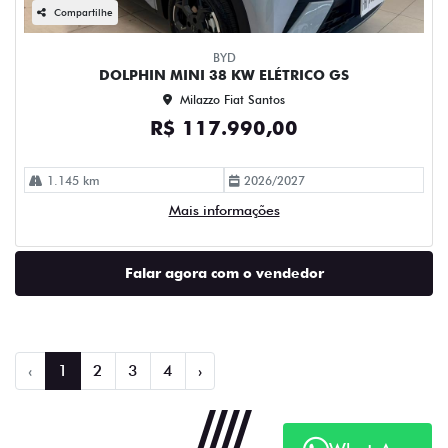
Compartilhe
BYD
DOLPHIN MINI 38 KW ELÉTRICO GS
Milazzo Fiat Santos
R$ 117.990,00
1.145 km
2026/2027
Mais informações
Falar agora com o vendedor
‹
1
2
3
4
›