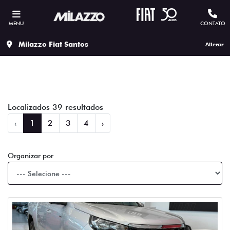
MENU
CONTATO
Filtrar
Milazzo Fiat Santos
Alterar
Localizados 39 resultados
‹
1
2
3
4
›
Organizar por