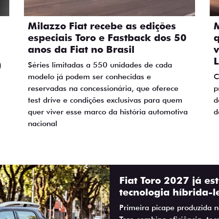
Milazzo Fiat recebe as edições
M
especiais Toro e Fastback dos 50
q
anos da Fiat no Brasil
)
Séries limitadas a 550 unidades de cada
modelo já podem ser conhecidas e
C
reservadas na concessionária, que oferece
p
test drive e condições exclusivas para quem
d
quer viver esse marco da história automotiva
d
nacional
Fiat Toro 2027 já es
tecnologia híbrida-l
Primeira picape produzida 