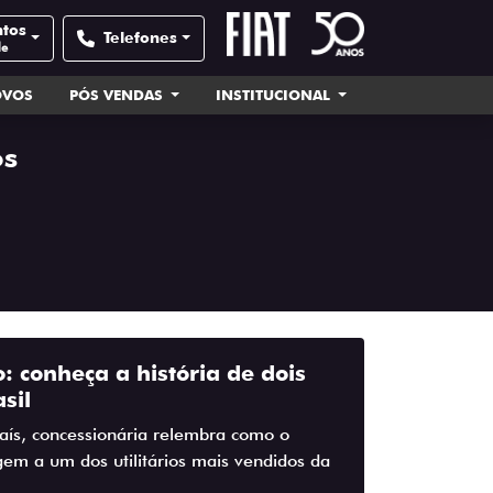
ntos
Telefones
de
OVOS
PÓS VENDAS
INSTITUCIONAL
os
o: conheça a história de dois
sil
ís, concessionária relembra como o
em a um dos utilitários mais vendidos da