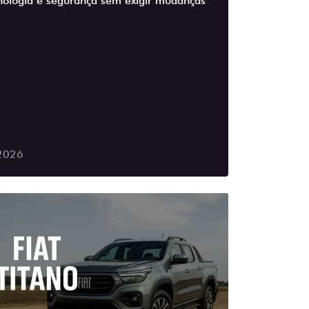
cnologia e segurança sem exigir mudanças
2026