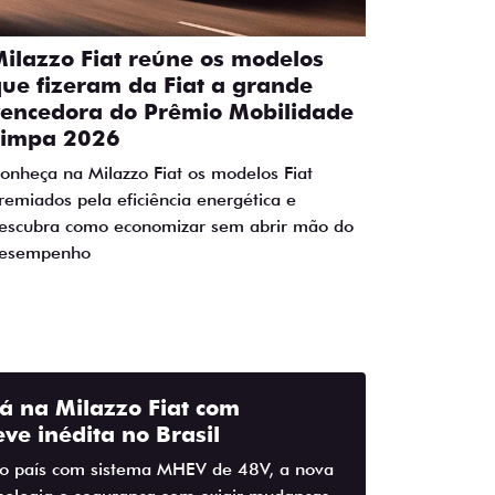
ilazzo Fiat reúne os modelos
ue fizeram da Fiat a grande
vencedora do Prêmio Mobilidade
Limpa 2026
onheça na Milazzo Fiat os modelos Fiat
remiados pela eficiência energética e
escubra como economizar sem abrir mão do
esempenho
tá na Milazzo Fiat com
eve inédita no Brasil
no país com sistema MHEV de 48V, a nova