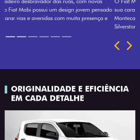
O Fiat Mobi tem sempre uma opção de cor que é a
sua cara. Escolha entre o Preto Vulcano, Vermelho
Montecarlo, Branco Banchisa, Prata Bari e Cinza
Silverstone.
Próximo
Previous
Next
Rodas de liga leve
ORIGINALIDADE E EFICIÊNCIA
EM CADA DETALHE