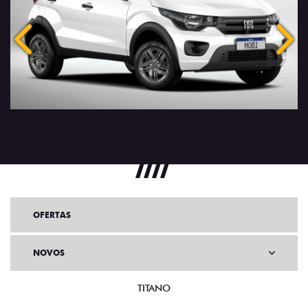
Anterior
Próx
OFERTAS
NOVOS
TITANO