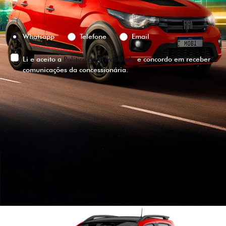
Preferência de contato:
Whatsapp
Telefone
Email
Li e aceito a
Política de Privacidade
e concordo em receber
comunicações da concessionária.
ENTRAR EM CONTATO
VISUALIZE O
VEÍCULO EM
360°