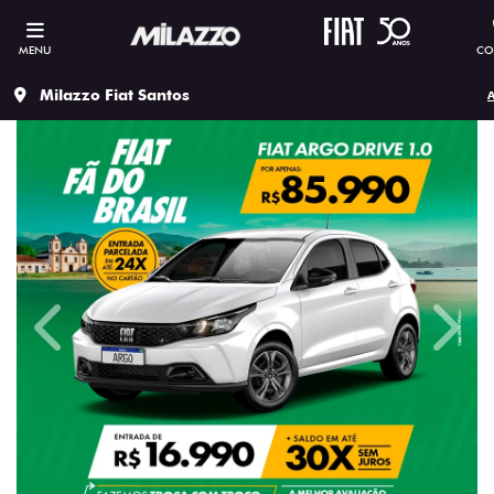
MENU
CO
Milazzo Fiat Santos
A