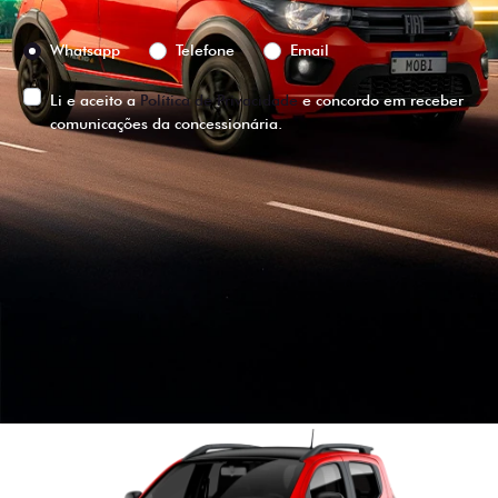
Preferência de contato:
Whatsapp
Telefone
Email
Li e aceito a
Política de Privacidade
e concordo em receber
comunicações da concessionária.
ENTRAR EM CONTATO
VISUALIZE O
VEÍCULO EM
360°