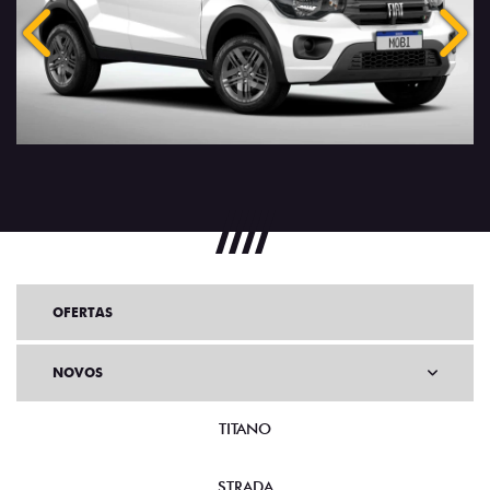
Anterior
Próx
OFERTAS
NOVOS
TITANO
STRADA