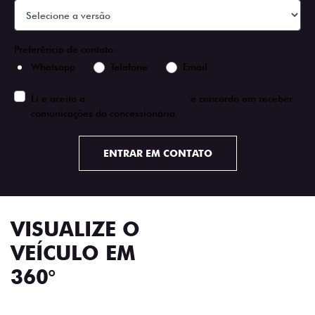
Preferência de contato:
Whatsapp
Telefone
Email
Li e aceito a
Política de Privacidade
e concordo em receber
comunicações da concessionária.
ENTRAR EM CONTATO
VISUALIZE O
VEÍCULO EM
360°