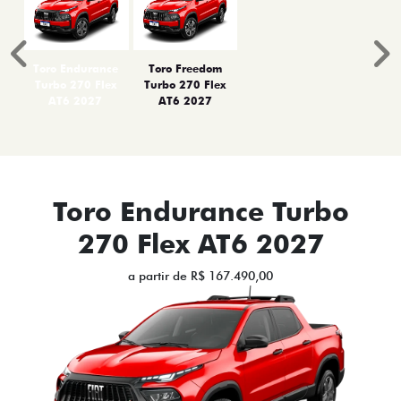
Anterior
P
Toro Endurance
Toro Freedom
Turbo 270 Flex
Turbo 270 Flex
AT6 2027
AT6 2027
Toro Endurance Turbo
270 Flex AT6 2027
a partir de R$ 167.490,00