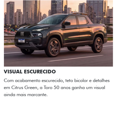
ADESIVOS ESTILIZADOS
Os adesivos aplicados no capô e nas laterais
reforçam a identidade única dessa edição para lá de
comemorativa.
Próximo
Previous
Next
Tecnologia de série