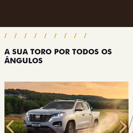
Próximo
Previous
Next
Pack tecnologia
A SUA TORO POR TODOS OS
ÂNGULOS
Anterior
Próx