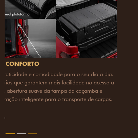
PACK OFF-ROAD
Prepare sua picape para qualquer desafio. O Pack
off-road combina engate de reboque para até 3,5
toneladas, alargadores de para-lamas e overbumper,
oferecendo mais capacidade de reboque, proteção
extra para a carroceria e um visual ainda mais
imponente para enfrentar qualquer terreno com
confiança.