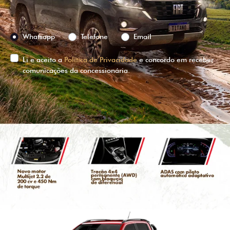
Preferência de contato:
Whatsapp
Telefone
Email
Li e aceito a
Política de Privacidade
e concordo em receber
comunicações da concessionária.
ENTRAR EM CONTATO
VISUALIZE O
VEÍCULO EM
360°