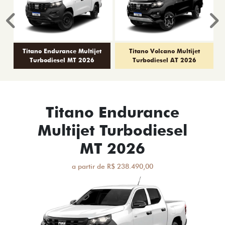
Anterior
P
Titano Endurance Multijet
Titano Volcano Multijet
Turbodiesel MT 2026
Turbodiesel AT 2026
Titano Endurance
Multijet Turbodiesel
MT 2026
a partir de R$ 238.490,00