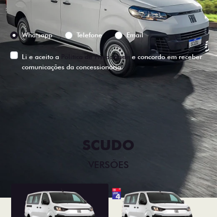
Preferência de contato:
Whatsapp
Telefone
Email
Li e aceito a
Política de Privacidade
e concordo em receber
comunicações da concessionária.
ENTRAR EM CONTATO
SCUDO
VERSÕES