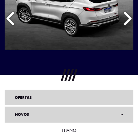
Anterior
Próx
OFERTAS
NOVOS
TITANO