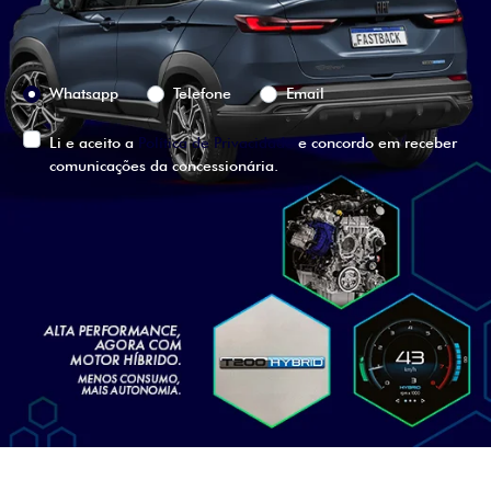
Preferência de contato:
Whatsapp
Telefone
Email
Li e aceito a
Política de Privacidade
e concordo em receber
comunicações da concessionária.
ENTRAR EM CONTATO
VISUALIZE O
VEÍCULO EM
360°