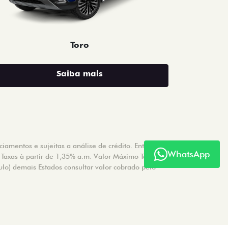
Toro
Saiba mais
amentos e sujeitas a análise de crédito. Entrada a
WhatsApp
 Taxas à partir de 1,35% a.m. Valor Máximo Tarifa de
ulo) demais Estados consultar valor cobrado pelo