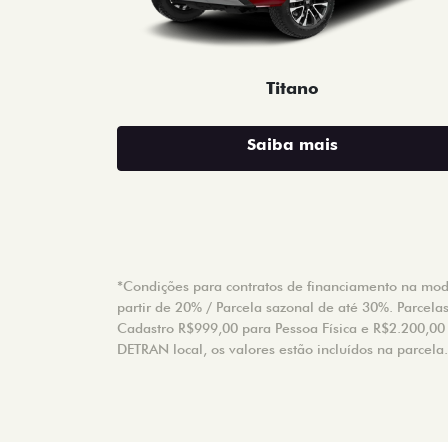
Titano
Saiba mais
*Condições para contratos de financiamento na modal
partir de 20% / Parcela sazonal de até 30%. Parcela
Cadastro R$999,00 para Pessoa Física e R$2.200,00 p
DETRAN local, os valores estão incluídos na parcela