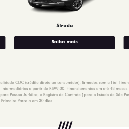
Strada
Saiba mais
idade CDC (crédito direto ao consumidor), firmados com a Fiat Financi
s intermediários a partir de R$99,00. Financiamentos em até 48 meses.
ara Pessoa Jurídica, e Registro de Contrato ( para o Estado de São Pa
. Primeira Parcela em 30 dias.