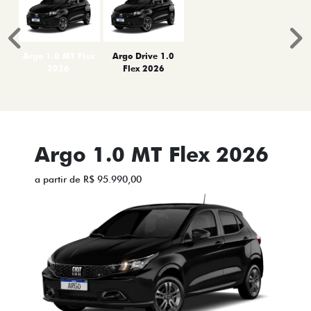
Anterior
P
Argo 1.0 MT Flex
Argo Drive 1.0
2026
Flex 2026
Argo 1.0 MT Flex 2026
a partir de R$ 95.990,00