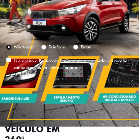
Versão escolhida
Preferência de contato:
Whatsapp
Telefone
Email
Li e aceito a
Política de Privacidade
e concordo em receber
comunicações da concessionária.
ENTRAR EM CONTATO
VISUALIZE O
VEÍCULO EM