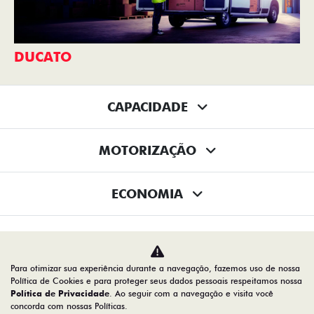
AGENDE UM TEST DRIVE
COMPARATIVO
Home
Novos
Desacelere. Seu bem maior é a vida
Para otimizar sua experiência durante a navegação, fazemos uso de nossa
Política de Cookies e para proteger seus dados pessoais respeitamos nossa
Política de Privacidade
. Ao seguir com a navegação e visita você
concorda com nossas Políticas.
08.547.329/0013-12