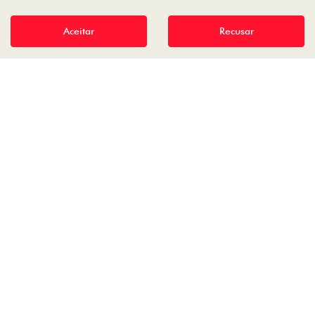
Aceitar
Recusar
Desenvolvido pela DEALERSPACE ® Direitos Reservados.
SOLICITAR COTAÇÃO
TEST-DRIVE