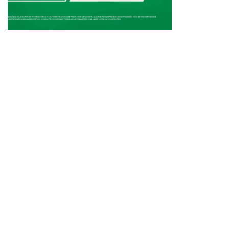
FIAT
NOVO DUCATO
Novo Ducato Maxicargo 13M 2.2
Novo Ducato Minibus C
Diesel 2026
18 Lugares 2.2 Diesel
R$ 301.990,00
R$ 375.990,00
Itens de série