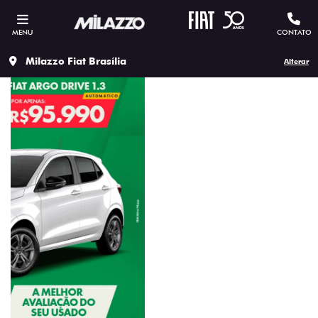
MENU
CONTATO
Milazzo Fiat Brasília
Alterar
templates.template-01.components.carousel.texts.contr
templa