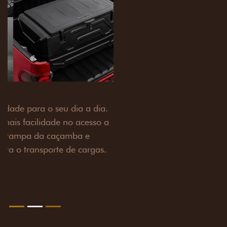
PACK OFF-ROAD
Prepare sua picape para qualquer desafio. O Pack
off-road combina engate de reboque para até 3,5
toneladas, alargadores de para-lamas e overbumper,
oferecendo mais capacidade de reboque, proteção
extra para a carroceria e um visual ainda mais
imponente para enfrentar qualquer terreno com
confiança.
Próximo
Previous
Next
Pack tecnologia