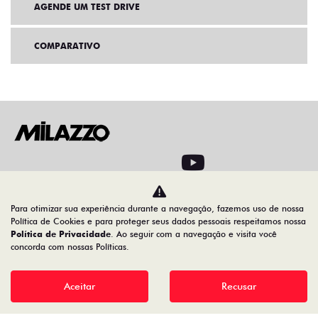
AGENDE UM TEST DRIVE
COMPARATIVO
Home
Novos
Para otimizar sua experiência durante a navegação, fazemos uso de nossa
Política de Cookies e para proteger seus dados pessoais respeitamos nossa
Política de Privacidade
. Ao seguir com a navegação e visita você
Desacelere. Seu bem maior é a vida
concorda com nossas Políticas.
Aceitar
Recusar
08.547.329/0013-12