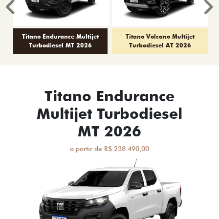
Anterior
P
Titano Endurance Multijet
Titano Volcano Multijet
Turbodiesel MT 2026
Turbodiesel AT 2026
Titano Endurance
Multijet Turbodiesel
MT 2026
a partir de R$ 238.490,00