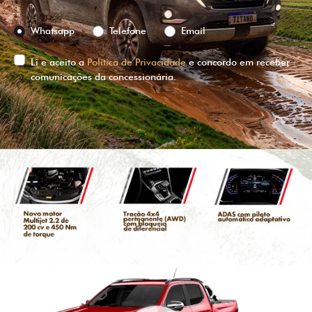
Preferência de contato:
Whatsapp
Telefone
Email
Li e aceito a
Política de Privacidade
e concordo em receber
comunicações da concessionária.
ENTRAR EM CONTATO
VISUALIZE O
VEÍCULO EM
360°