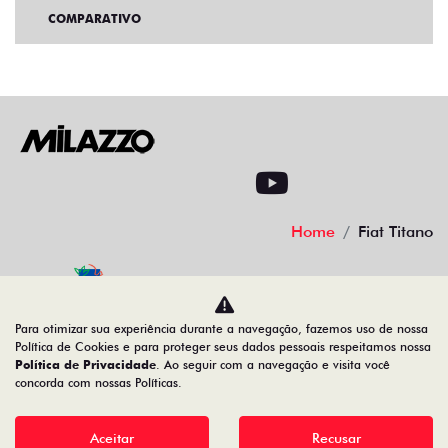
COMPARATIVO
Home
Fiat Titano
Desacelere. Seu bem maior é a vida
Para otimizar sua experiência durante a navegação, fazemos uso de nossa
Política de Cookies e para proteger seus dados pessoais respeitamos nossa
Política de Privacidade
. Ao seguir com a navegação e visita você
concorda com nossas Políticas.
08.547.329/0013-12
Aceitar
Recusar
Desenvolvido pela DEALERSPACE ® Direitos Reservados.