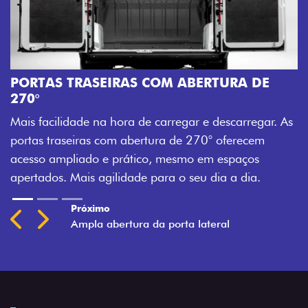
A
M
PORTAS TRASEIRAS COM ABERTURA DE
a
270°
a
Mais facilidade na hora de carregar e descarregar. As
t
portas traseiras com abertura de 270° oferecem
acesso ampliado e prático, mesmo em espaços
apertados. Mais agilidade para o seu dia a dia.
Previous
Next