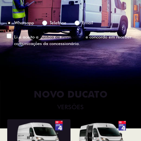
Preferência de contato:
Whatsapp
Telefone
Email
Li e aceito a
Política de Privacidade
e concordo em receber
comunicações da concessionária.
ENTRAR EM CONTATO
NOVO DUCATO
VERSÕES