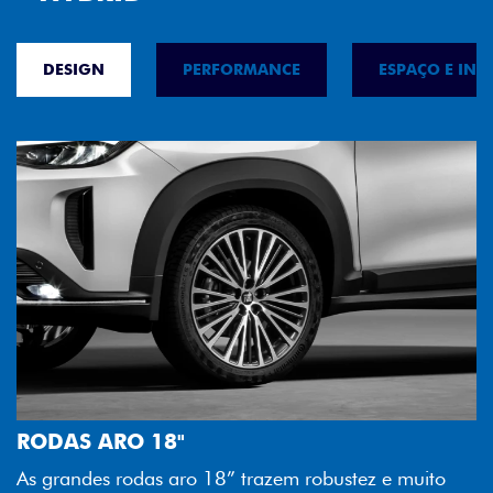
DESIGN
PERFORMANCE
ESPAÇO E INT
FAROL FULL LED
Tecnologia dos faróis totalmen
melhor luminosidade, maior dur
razem robustez e muito
economia para você.