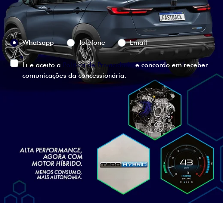
Preferência de contato:
Whatsapp
Telefone
Email
Li e aceito a
Política de Privacidade
e concordo em receber
comunicações da concessionária.
ENTRAR EM CONTATO
VISUALIZE O
VEÍCULO EM
360°