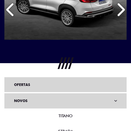
Anterior
Próx
OFERTAS
NOVOS
TITANO