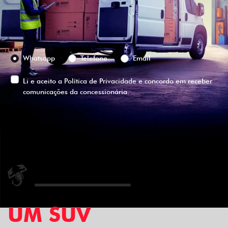
Selecione a versão:
Preferência de contato:
Whatsapp
Telefone
Email
Li e aceito a
Política de Privacidade
e concordo em receber
comunicações da concessionária.
ENTRAR EM CONTATO
UM SUV