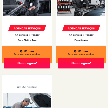
AGENDAR SERVIÇOS
AGENDAR SERVIÇOS
Kit correia + tensor
Kit correia + tensor
Para Mobi e Toro
Para Strada
31 dias
31 dias
Para essa oferta acabar
Para essa oferta acabar
Quero agora!
Quero agora!
REVISÃO DE FÉRIAS