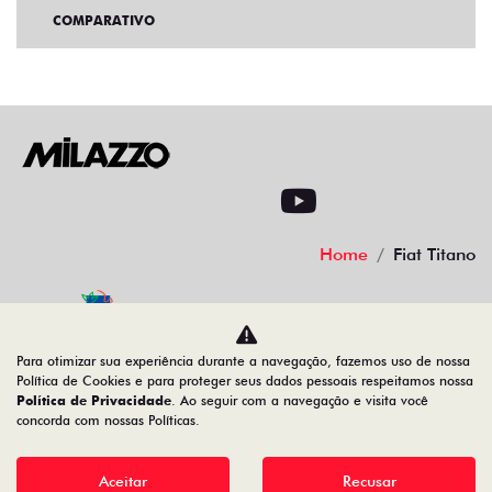
COMPARATIVO
Home
Fiat Titano
Desacelere. Seu bem maior é a vida
Para otimizar sua experiência durante a navegação, fazemos uso de nossa
Política de Cookies e para proteger seus dados pessoais respeitamos nossa
Política de Privacidade
. Ao seguir com a navegação e visita você
concorda com nossas Políticas.
08.547.329/0006-93
Aceitar
Recusar
Desenvolvido pela DEALERSPACE ® Direitos Reservados.