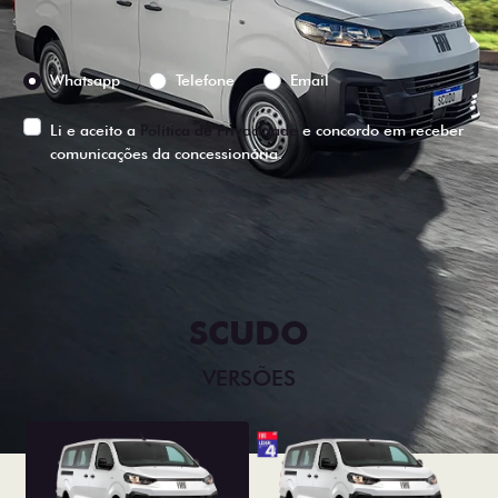
Preferência de contato:
Whatsapp
Telefone
Email
Li e aceito a
Política de Privacidade
e concordo em receber
comunicações da concessionária.
ENTRAR EM CONTATO
SCUDO
VERSÕES