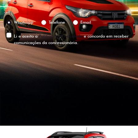
Preferência de contato:
Whatsapp
Telefone
Email
Li e aceito a
Política de Privacidade
e concordo em receber
comunicações da concessionária.
ENTRAR EM CONTATO
VISUALIZE O
VEÍCULO EM
360°