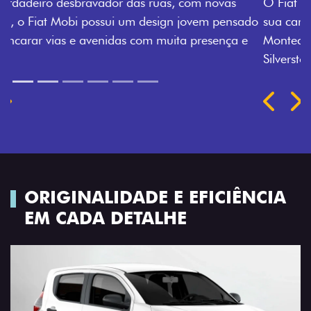
O Fiat Mobi tem sempre uma opção de cor que é a
sua cara. Escolha entre o Preto Vulcano, Vermelho
Montecarlo, Branco Banchisa, Prata Bari e Cinza
Silverstone.
Próximo
Previous
Next
Rodas de liga leve
ORIGINALIDADE E EFICIÊNCIA
EM CADA DETALHE