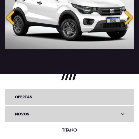
Anterior
Próx
OFERTAS
NOVOS
TITANO