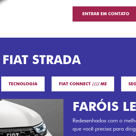
ENTRAR EM CONTATO
 FIAT STRADA
TECNOLOGIA
FIAT CONNECT //// ME
SE
O VERDAD
LUGARES 
Todo mundo pode viajar co