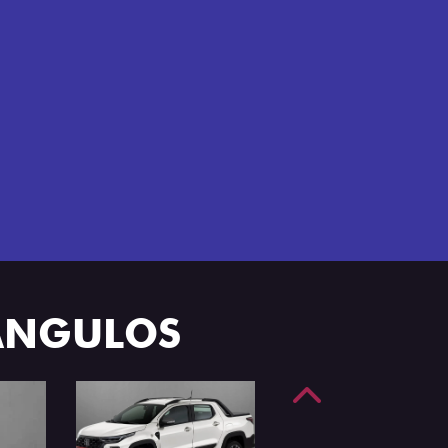
e 4 portas.
 ÂNGULOS
Anterior